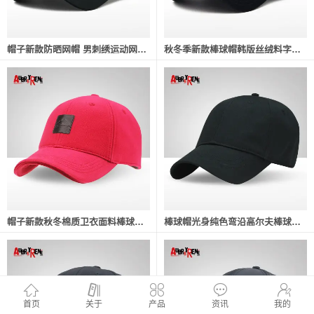
帽子新款防晒网帽 男刺绣运动网帽户外透气户外运动帽
秋冬季新款棒球帽韩版丝绒料字母绣花时尚帽子鸭舌帽厂家一件代发
帽子新款秋冬棉质卫衣面料棒球帽男士外户运动休闲鸭舌帽现货批发
棒球帽光身纯色弯沿高尔夫棒球帽广告男女士棉质鸭舌帽子厂家批发
首页
关于
产品
资讯
我的