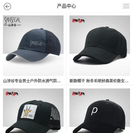
产品中心
山涉谷专业男士户外防水透气防晒运动帽凉爽透气带夜晚反光棒球帽
新款帽子 秋冬毛呢经典英伦款女士时尚鸭舌帽韩版潮流休闲棒球帽