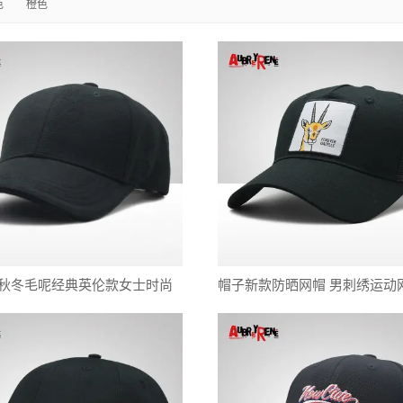
色
橙色
 秋冬毛呢经典英伦款女士时尚
帽子新款防晒网帽 男刺绣运动
版潮流休闲棒球帽
透气户外运动帽