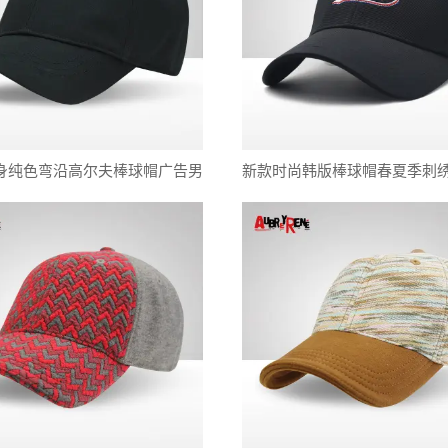
身纯色弯沿高尔夫棒球帽广告男
新款时尚韩版棒球帽春夏季刺
鸭舌帽子厂家批发
帽运动休闲棒球帽一件代