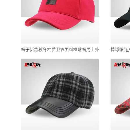
帽子新款秋冬棉质卫衣面料棒球帽男士外
棒球帽光
户运动休闲鸭舌帽现货批发
女士棉质