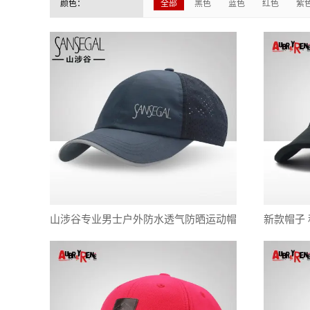
颜色：
全部
黑色
蓝色
红色
紫
山涉谷专业男士户外防水透气防晒运动帽
新款帽子
凉爽透气带夜晚反光棒球帽
鸭舌帽韩