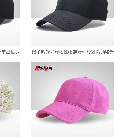
绣字母棒球
帽子新款光版棒球帽韩版细纹料防晒鸭舌
帽透气弹力户外帽支持定制