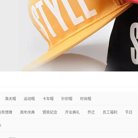
渔夫帽
运动帽
卡车帽
针织帽
时尚帽
商务馈赠
周年庆典
颁奖纪念
开业典礼
乔迁
员工福利
节日
季