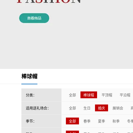
棒球帽
分类：
全部
棒球帽
平顶帽
平沿帽
适用送礼场合：
全部
生日
婚庆
展销会
季节：
全部
春季
夏季
秋季
冬