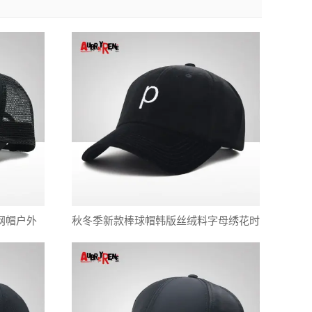
网帽户外
秋冬季新款棒球帽韩版丝绒料字母绣花时
尚帽子鸭舌帽厂家一件代发