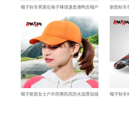
帽子秋冬男英伦格子棒球速卖通鸭舌帽户
新款秋冬
外休闲百搭棒球帽跨境专供
帽 韩版
帽子新款女士户外防寒防风防水加厚加绒
帽子秋冬
时尚运动休闲棒球帽 批发
舌帽英伦