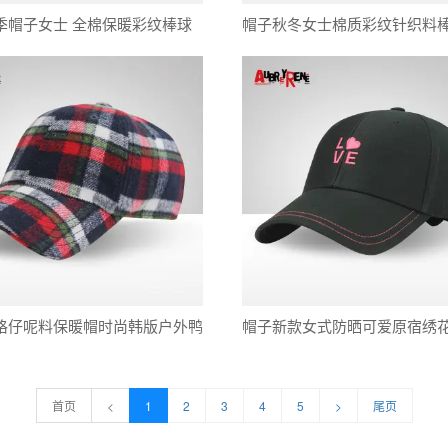
季帽子女士 全棉保暖彩纹棒球
帽子秋冬女士棉质彩纹针织料
户外休闲鸭舌帽批发
潮户外休闲鸭舌帽一件代发
格仔呢料保暖帽时尚韩版户外鸭
帽子新款女式防晒可爱原宿绣
风棒球帽一件代发
球帽女反戴蝴蝶结鸭舌批发
首页
<
1
2
3
4
5
>
尾页