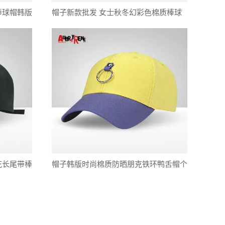
棒球帽韩版
帽子新款批发 女士秋冬幻彩色棉质棒球
帽 韩版户外运动休闲鸭舌帽
花长尾带棒
帽子韩版时尚棉质防晒朋克铁环鸭舌帽个
性流苏街舞棒球帽现货批发