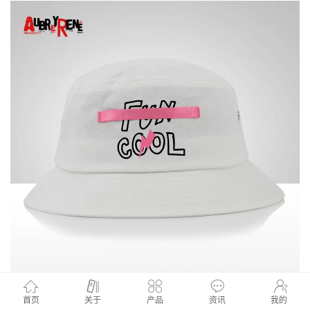
首页
关于
产品
资讯
我的
EHT-19-00100