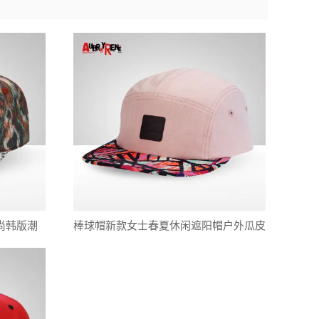
尚韩版潮
棒球帽新款女士春夏休闲遮阳帽户外瓜皮
帽全棉嘻哈平沿帽厂家直销