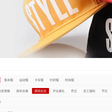
渔夫帽
运动帽
卡车帽
针织帽
时尚帽
商务馈赠
周年庆典
颁奖纪念
开业典礼
乔迁
员工福利
节日
季