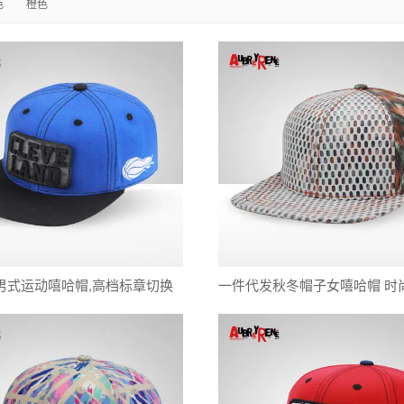
色
橙色
男式运动嘻哈帽,高档标章切换
一件代发秋冬帽子女嘻哈帽 时
平沿帽棒球帽
款全棉平沿街舞帽