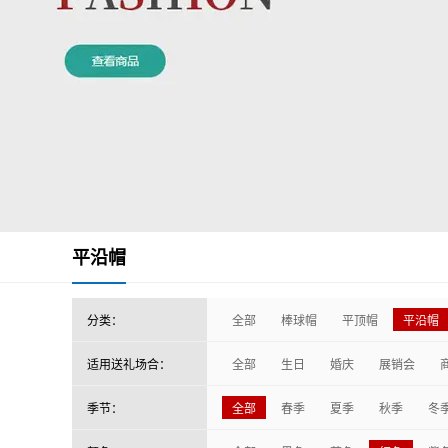
平沿帽
分类：
全部
棒球帽
平顶帽
平沿帽
适用送礼场合：
全部
生日
婚庆
展销会
季节：
全部
春季
夏季
秋季
冬