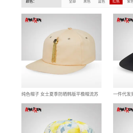
颜色：
全部
黑色
蓝色
红色
紫
纯色帽子 女士夏季防晒韩版平檐帽流苏
一件代发
遮阳棒球帽嘻哈帽厂家批发
户外休闲