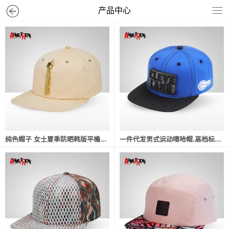
产品中心
纯色帽子 女士夏季防晒韩版平檐帽流苏遮阳棒球帽嘻哈帽厂家批发
一件代发男式运动嘻哈帽,高档标章切换户外休闲平沿帽棒球帽